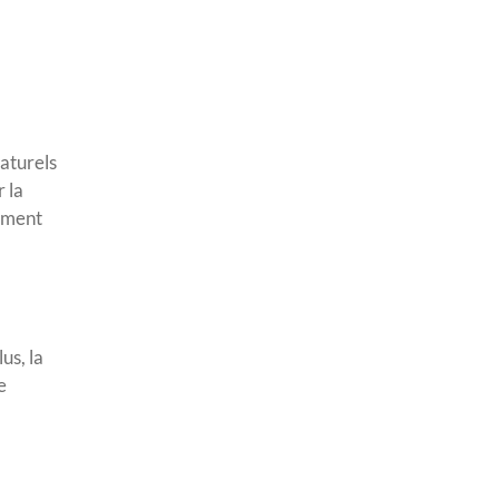
naturels
 la
amment
us, la
e