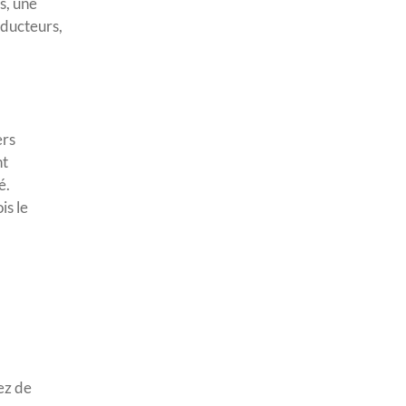
s, une
nducteurs,
ers
nt
é.
is le
ez de