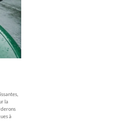
issantes,
r la
orderons
ques à