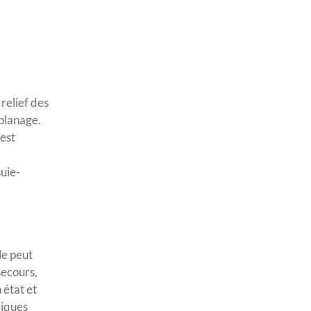
relief des
aplanage.
est
suie-
le peut
secours,
 état et
giques