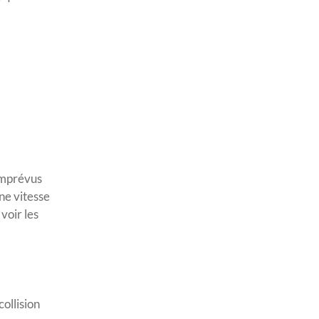
 imprévus
ne vitesse
voir les
ollision