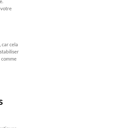
e.
 votre
 car cela
stabiliser
é, comme
s