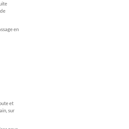
uite
 de
passage en
oute et
ain, sur