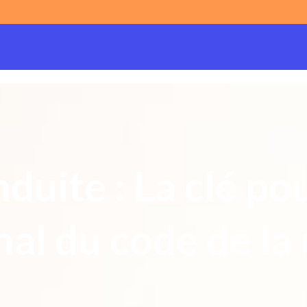
duite : La clé po
al du code de la