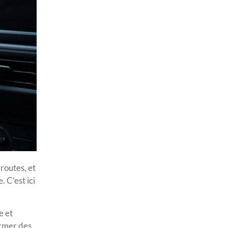
routes, et
 C’est ici
e et
ormer des