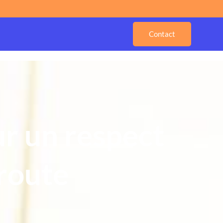
Contact
ur un respect
 route