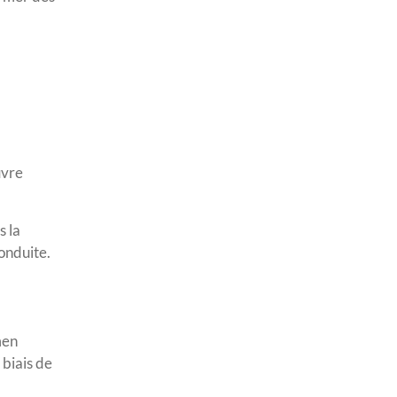
uvre
s la
conduite.
men
 biais de