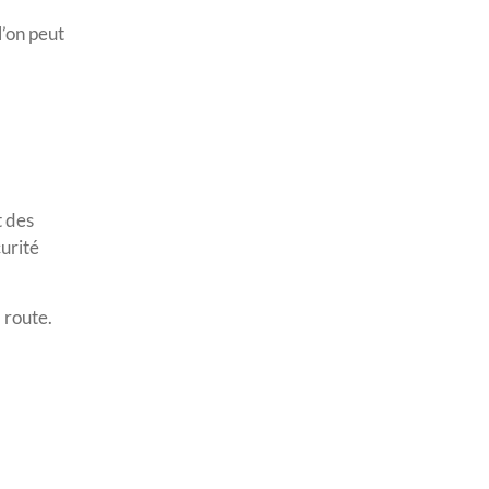
l’on peut
t des
curité
 route.