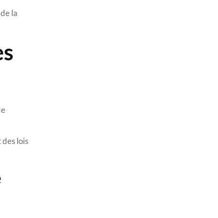
 de la
es
de
 des lois
e