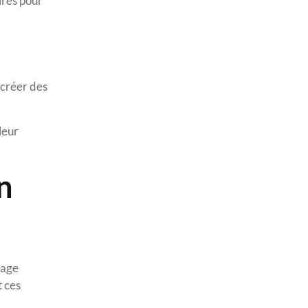
ires pour
ecréer des
leur
n
nage
t ces