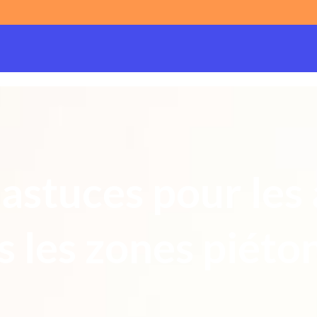
t astuces pour les
s les zones piéto