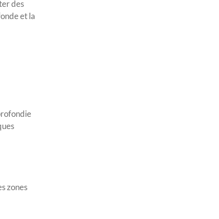
iter des
onde et la
profondie
iques
es zones