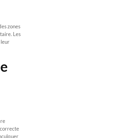
 des zones
taire. Les
 leur
ne
ère
 correcte
inculquer