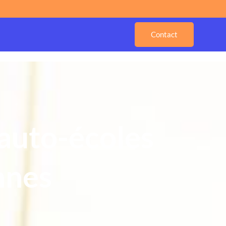
Contact
 auto-écoles
nnes