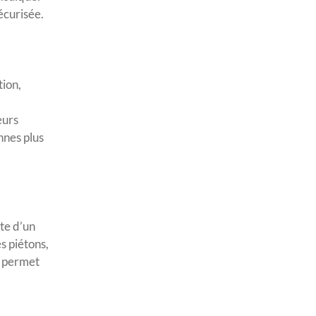
écurisée.
tion,
eurs
nnes plus
ite d’un
s piétons,
e permet
.