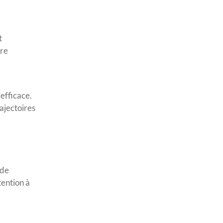
t
tre
efficace.
rajectoires
 de
tention à